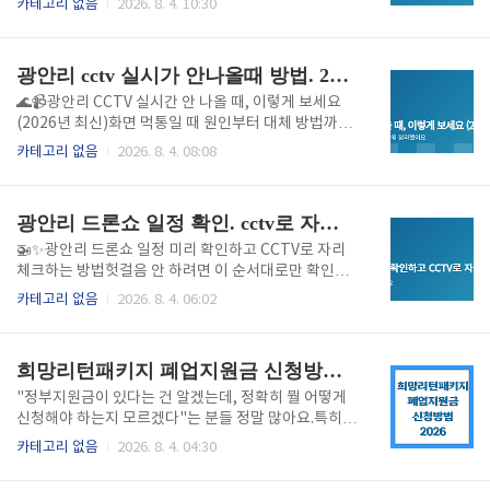
카테고리 없음
2026. 8. 4. 10:30
도 돼요.저도 처음엔 '막내가 곧 스무 살인데 애매하지
른 해수욕장은 어디서 봐야 할지 모르는 분들 많으시
않을까' 싶었는데, 신청 시점에 자녀 나이 조건만 맞으
죠? 부산에는 해운대, 송정, 다대포처럼 각자 특징이 다
면 되더라고요. 애매하면 일단 신청해보는 걸 추..
른 해변이 여러 곳 있어서, 어디서 어떤 CCTV를 봐야
광안리 cctv 실시가 안나올때 방법. 2026 최신
하는지 한 번에 정리해 봤어요. 📌 부산시 교통정보센터
CCTV 바로가기 — 부산 전 지역 CCTV를 한 곳에서 확
🌊📹광안리 CCTV 실시간 안 나올 때, 이렇게 보세요
인 가능해요 부산 주요 해수욕장 4곳, 이렇게 다릅니다
(2026년 최신)화면 먹통일 때 원인부터 대체 방법까지
해변특징CCTV 확인 포인트광안리매주 토요일 드론쇼,
한 번에 정리했어요휴가철도 아닌데 문득 광안리 바다
카테고리 없음
2026. 8. 4. 08:08
도심형 해변공연 전 혼잡도, 교통통제 구간해운대부산
가 보고 싶을 때 있으시죠? 근데 막상 CCTV 사이트에
대표 해변, 이안류(역파도) 잦음파도·수위 상태, 안전
들어가면 화면이 안 뜨거나 먹통일 때가 많아요. 저도
리포트송정서핑 명소, 개장 기간 한정 (7~8월)파..
몇 번 겪어보고 원인이랑 대안을 정리해봤어요. 이 글
광안리 드론쇼 일정 확인. cctv로 자리 체크하는 방법
하나면 오늘 바로 화면 다시 볼 수 있어요. 📌부산시 교
통정보센터 바로가기 — 공식 CCTV는 여기서 확인하
🚁✨광안리 드론쇼 일정 미리 확인하고 CCTV로 자리
세요 왜 광안리 CCTV가 갑자기 안 나올까요?가장 흔한
체크하는 방법헛걸음 안 하려면 이 순서대로만 확인하
원인은 브라우저 호환 문제예요. 부산시 교통정보센터
세요주말에 광안리 드론쇼 보러 갔는데 자리가 없어서
카테고리 없음
2026. 8. 4. 06:02
CCTV는 원래 인터넷 익스플로러(IE) 기반으로 오래 운
못 봤다는 분들 은근히 많아요. 매주 토요일 밤 하는 공
영되다가, IE 지원이 종료되면서 액티브X나 플러그인
연이라 만만하게 봤다가 인파에 밀려 고생하는 경우가
방식 재생이 막힌 경우가 많아요. 오래된 브라우저나..
종종 있는데, 일정이랑 CCTV로 미리 혼잡도만 체크해
희망리턴패키지 폐업지원금 신청방법, 2026년 최대 600만원 놓치지 마세요
도 훨씬 편하게 볼 수 있어요. 📌 부산시 교통정보센터
CCTV 바로가기 — 공연 전 혼잡도는 여기서 확인하세
"정부지원금이 있다는 건 알겠는데, 정확히 뭘 어떻게
요 광안리 드론쇼 기본 일정부터 알아두세요 광안리 cc
신청해야 하는지 모르겠다"는 분들 정말 많아요.특히
tv 안 나올 때 대처방법 광안리 M 드론라이트쇼는 매주
철거비, 컨설팅, 법률자문까지 항목이 여러 개라 처음
카테고리 없음
2026. 8. 4. 04:30
토요일 저녁, 하루 2회 진행돼요. 700대에서 많게는 1,
보면 헷갈릴 수밖에 없어요. 이 글 하나로 자격 조건부
000대 이상의 드론이 투입되고, 한 회당 10~12분 정도
터 신청 절차, 실제 받을 수 있는 금액까지 초보자도 바