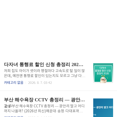
다자녀 통행료 할인 신청 총정리 2026 최신
저희 집도 아이가 셋이라 명절마다 고속도로 탈 일이 많
은데, 예전엔 통행료 할인이 있는지도 모르고 그냥 다
냈었어요. 나중에 알고 나서 '진작 신청할걸' 하고 얼마
카테고리 없음
2026. 8. 7. 03:42
나 아까워했는지 몰라요. 이 글 하나로 신청부터 서류,
전기차 중복할인까지 한 번에 정리해드릴게요. 📌 등록
만 해두면 하이패스 지날 때마다 자동으로 50% 할인이
부산 해수욕장 CCTV 총정리 — 광안리 말고 어디까지 나올까? (2026년 최신)
적용돼요. 👨‍👩‍👧‍👦 다자녀 통행료 할인, 누가 받을 수
있나요?기본적으로 만 18세 미만 자녀 2명 이상을 둔
🏖️📹부산 해수욕장 CCTV 총정리 — 광안리 말고 어디
가정이면 대상이에요. 재혼가정이나 입양가정도 가족
까지 나올까? (2026년 최신)해운대·송정·다대포까지
관계증명서상 자녀로 확인되면 인정되니 걱정 안 하셔
한 번에 확인하는 링크 모음광안리 CCTV만 찾다가 다