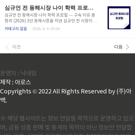
진행되니 늦게 도착해도 다음 회차를 노려볼 수..
로 이해할 수 있게 정리해드릴게요. 📌 내가 받을 수 있
심규언 전 동해시장 나이 학력 프로필 — 구속 이유 총정리 (2026)
는 금액, 신청 자격, 서류까지 아래에서 순서대로 확인
하세요 희망리턴패키지, 정확히 무슨 제도일까 소상공
심규언 전 동해시장 나이 학력 프로필 — 구속 이유 총
인시장진흥공단이 운영하는 '원스톱폐업지원' 사업으
정리 (2026) 3선 동해시장을 지낸 심규언 전 시장이 임
로, 철거비, 사업정리 컨설팅, 법률자문, 채무조정까지
기를 마친 지 12일 만에 뇌물수수 혐의로 법정에서 다
카테고리 없음
2026. 8. 4. 03:04
네 가지 항목을 각각 신청할 수 있는 구조예요. 항목마
시 구속됐습니다.어쩌다 40여 년 공직 인생의 마지막이
다 자격 조건과 절차가 조금씩 다르기 때문에, 내 상황
구속으로 끝나게 됐을까요? 심규언 전 시장의 프로필과
에 맞는 항목이 뭔지 먼저 파악하는 게 중요해요.2026
구속 사유를 자세히 정리했습니다. 1. 심규언 전 동해시
이전
다음
년에는 ..
장 기본 프로필 출생1955년 10월 1일 (만 70세, 2026
년 기준)출신지강원도 삼척군 북평읍(現 동해시 북삼
동)학력한국방송통신대학교 법학과 학사관동대학교
경영행정대학원 행정학 석사(2008)가족배우자, 1남 1
운영자 : 닉네임
녀경력동해시 부시장(2011~2012), 동해시장 권한대
행(2012~2014), 민선 6·7·8기 동해시장(2014~202
제작 : 아로스
6)현재전 동해시장 (2026년 6월 임..
Copyrights © 2022 All Rights Reserved by (주)아
백.
※ 해당 웹사이트는 정보 전달을 목적으로 운영하고 있으
며, 금융 상품 판매 및 중개의 목적이 아닌 정보만 전달합